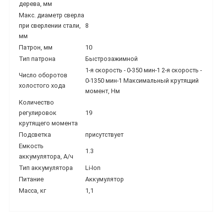
дерева, мм
Макс. диаметр сверла
при сверлении стали,
8
мм
Патрон, мм
10
Тип патрона
Быстрозажимной
1-я скорость - 0-350 мин-1 2-я скорость -
Число оборотов
0-1350 мин-1 Максимальный крутящий
холостого хода
момент, Нм
Количество
регулировок
19
крутящего момента
Подсветка
присутствует
Емкость
1.3
аккумулятора, А/ч
Тип аккумулятора
Li-Ion
Питание
Аккумулятор
Масса, кг
1,1