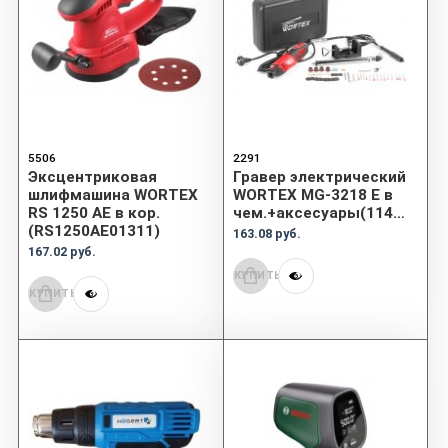
5506
2291
Эксцентриковая
Гравер электрический
шлифмашина WORTEX
WORTEX MG-3218 E в
RS 1250 AE в кор.
чем.+аксесуары(11411)
(RS1250AE01311)
163.08 руб.
167.02 руб.
КУПИТЬ
КУПИТЬ