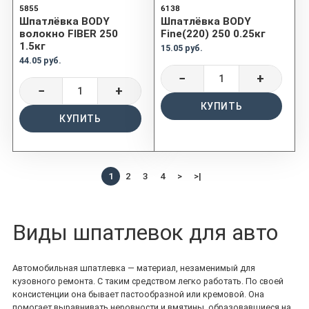
5855
6138
Шпатлёвка BODY
Шпатлёвка BODY
волокно FIBER 250
Fine(220) 250 0.25кг
1.5кг
15.05 руб.
44.05 руб.
−
+
−
+
КУПИТЬ
КУПИТЬ
1
2
3
4
>
>|
Виды шпатлевок для авто
Автомобильная шпатлевка — материал, незаменимый для
кузовного ремонта. С таким средством легко работать. По своей
консистенции она бывает пастообразной или кремовой. Она
помогает выравнивать неровности и вмятины, образовавшиеся на