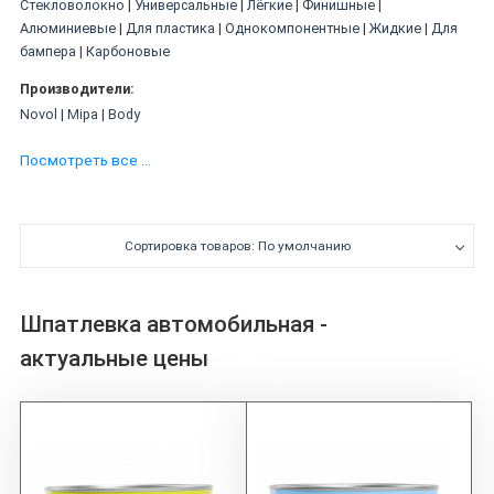
Стекловолокно
|
Универсальные
|
Лёгкие
|
Финишные
|
Алюминиевые
|
Для пластика
|
Однокомпонентные
|
Жидкие
|
Для
бампера
|
Карбоновые
Производители:
Novol
|
Mipa
|
Body
Цвета:
Посмотреть все ...
Белые
|
Зелёные
|
Чёрные
Вес:
1 кг
|
2 кг
Сортировка товаров: По умолчанию
Тара:
Напыляемые
Шпатлевка автомобильная -
актуальные цены