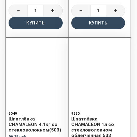
−
+
−
+
КУПИТЬ
КУПИТЬ
6049
9880
Шпатлёвка
Шпатлёвка
CHAMALEON 4.1кг со
CHAMALEON 1л со
стекловолокном(503)
стекловолокном
облегченная 533
96.25 руб.