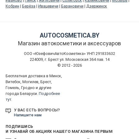
Иваново
|
Пинск
|
Житковичи
|
Солигорск
|
Калинковичи
|
Мозырь
|
Кобрин
|
Берёза
|
Ивацевичи
|
Барановичи
|
Дзержинск
AUTOCOSMETICA.BY
Магазин автокосметики и аксессуаров
ООО «ЮзефовичАвтоКосметика» УНП 291833632
224009, г. Брест ул. Московская 364 пав. 14
© 2012 - 2026
Бесплатная доставка в Минск,
Витебск, Могилев, Брест,
Гомель, Гродно и другие
города Беларуси.
Подробнее
тут.
У ВАС ЕСТЬ ВОПРОСЫ?
Напишите нам
ПОДПИШИСЬ
И УЗНАВАЙ ОБ АКЦИЯХ НАШЕГО МАГАЗИНА ПЕРВЫМ