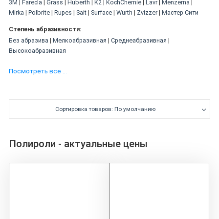
3M
|
Farecla
|
Grass
|
Huberth
|
K2
|
KochChemie
|
Lavr
|
Menzerna
|
Mirka
|
Polbrite
|
Rupes
|
Sait
|
Surface
|
Wurth
|
Zvizzer
|
Мастер Сити
Степень абразивности:
Без абразива
|
Мелкоабразивная
|
Среднеабразивная
|
Высокоабразивная
Эффект:
Посмотреть все ...
Блеск
|
Глянцевый
|
Матовый
Шаг:
Первый шаг
|
Одношаговые
Сортировка товаров: По умолчанию
Консистенция:
Жидкость
|
Крем
|
Паста
|
Спрей
|
Глина
Полироли - актуальные цены
Способ нанесения:
Ручной
|
Машинный
Цвет:
Бежевый
|
Белый
|
Голубой
|
Коричневый
|
Красный
|
Прозрачный
|
Розовый
|
Серебро
|
Серый
|
Синий
|
Черный
Объём (литры):