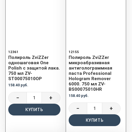
12361
12155
Полироль ZviZZer
Полироль ZviZZer
одношаговая One
микроабразивная
Polish с защитой лака.
антиголограммная
750 мл ZV-
паста Professional
ST00075010OP
Hologram Remover
6000. 750 мл ZV-
158.40 руб.
BS00075010HR
158.40 руб.
−
+
−
+
КУПИТЬ
КУПИТЬ