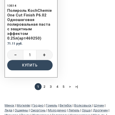
13514
Полироль KochChemie
One Cut Finish P6.02
Одношаговая
полировальная паста
с защитным
эффектом
0.25л(арт469250)
71.11 руб.
−
+
КУПИТЬ
1
2
3
4
5
>
>|
Минск
|
Могилёв
|
Гродно
|
Гомель
|
Витебск
|
Волковыск
|
Щучин
|
Лида
|
Ошмяны
|
Сморгонь
|
Молодечно
|
Лепель
|
Орша
|
Дрогичин
|