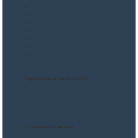
Пневмоинструмент
Ручной инструмент
Электроинструмент
Домкраты
Компрессоры
Сварочное оборудование
Аккумуляторы
Газовые горелки
Индивидуальная защита (СИЗ)
Индивидуальная защита (СИЗ)
Спецодежда
Распираторы
Защитные очки
Перчатки
Тех. жидкости и смазки
Тех. жидкости и смазки
Антифризы