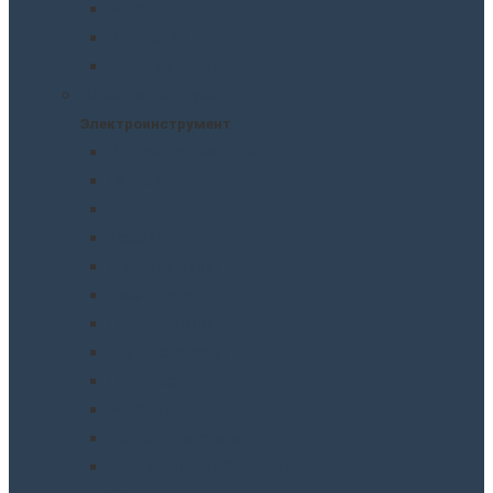
Рубанки
Трещотки
Шлифмашинки
Электроинструмент
Электроинструмент
Виброшлифмашины
Гайковерты
Дрели
Лобзики
Мультиметры
Паяльники
Перфораторы
Пилы, фрезеры
Пылесосы
Рубанки
Точильныe станки
Шлифмашины/болгарки