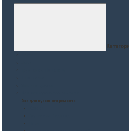
Категори
Краски
Лаки
Грунтовки. Подклады
Шпатлевки
Защита кузова
Все для кузовного ремонта
Все для кузовного ремонта
Краски
Грунтовки. Подклады
Лаки
Подготовка перед покраской