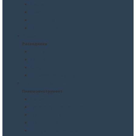
Масла
Смазки
Тормозные жидкости
Незамерзайки
Расходники
Расходники
Сверла
Автолампы
Хомуты
Термоусадочные трубки
Пневмоинструмент
Пневмоинструмент
Манометры
Пескоструйные пистолеты
Пневмогайковерты
Пневмодыроколы
Продувочные пистолеты