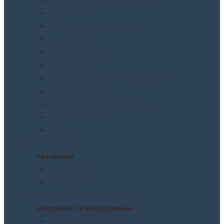
Шпатлевки
Абразивные материалы
Полировка
Ремонт пластика
Защита кузова
Растворители и обезжириватели
Герметики и клея
Преобразователи ржавчины
Шумоизоляция
Другое
Автохимия
Автохимия
Для кузова
Для салона
Инструмент и оборудование
Инструмент и оборудование
Краскопульты и пистолеты