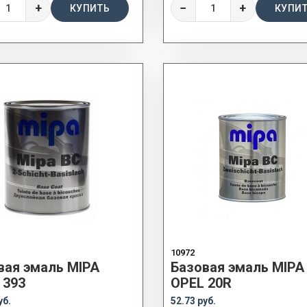
+
−
+
КУПИТЬ
КУПИ
10972
вая эмаль MIPA
Базовая эмаль MIPA
 393
OPEL 20R
уб.
52.73 руб.