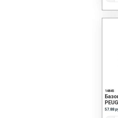
14845
Базо
PEUG
57.88 р