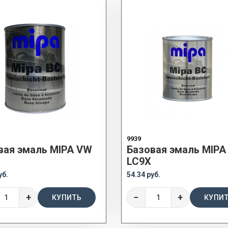
9939
вая эмаль MIPA VW
Базовая эмаль MIPA
LC9X
уб.
54.34 руб.
+
−
+
КУПИТЬ
КУПИ