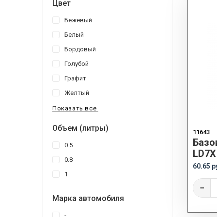
Цвет
Бежевый
Белый
Бордовый
Голубой
Графит
Желтый
Показать все
Объем (литры)
11643
Базо
0.5
LD7X
0.8
60.65 р
1
−
Марка автомобиля
-