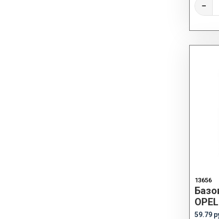
−
13656
Базо
OPEL
59.79 р