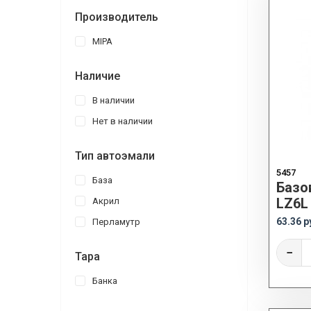
Производитель
MIPA
Наличие
В наличии
Нет в наличии
Тип автоэмали
5457
База
Базо
LZ6L
Акрил
63.36 р
Перламутр
−
Тара
Банка