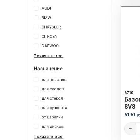
AUDI
BMW
CHRYSLER
CITROEN
DAEWOO
Показать все
Назначение
для пластика
для сколов
6710
Базо
для стёкол
8V8
для суппорта
61.61 р
от царапин
для дисков
−
Показать все