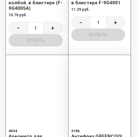
колбой. в блистере (F-
в блистере F-9G4001
9G4005A)
11.29 руб.
10.76 руб.
−
+
−
+
КУПИТЬ
КУПИТЬ
4034
2186
Ареометр для
Антифриз GREENCOOL